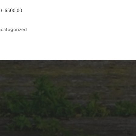
s € 6500,00
categorized