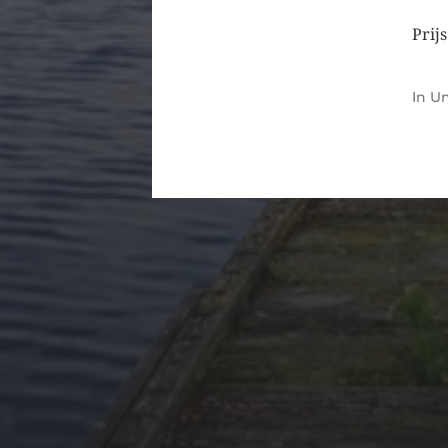
Prij
In
Un