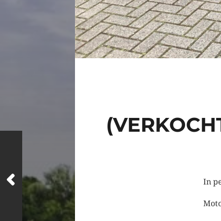
(VERKOCHT
In p
Moto